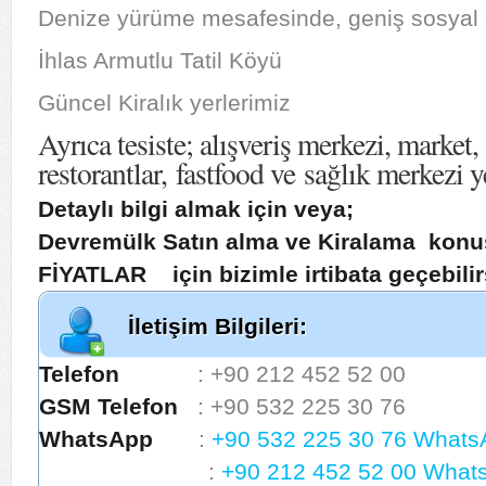
Denize yürüme mesafesinde, geniş sosyal a
İhlas Armutlu Tatil Köyü
Güncel Kiralık yerlerimiz
Ayrıca tesiste; alışveriş merkezi, market, 
restorantlar, fastfood ve sağlık merkezi y
Detaylı bilgi almak için veya;
Devremülk Satın alma ve Kiralama k
FİYATLAR için bizimle irtibata geçebilir
İletişim Bilgileri:
Telefon
: +90 212 452 52 00
GSM Telefon
: +90 532 225 30 76
WhatsApp
:
+90 532 225 30 76 Whats
:
+90 212 452 52 00 What