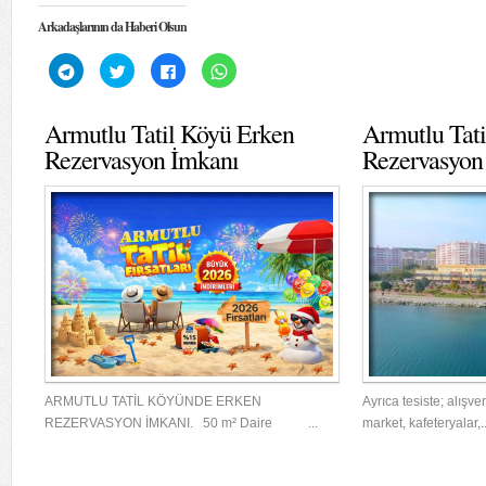
Arkadaşlarının da Haberi Olsun
Telegram'da
Twitter
Facebook'ta
WhatsApp'ta
paylaşmak
üzerinde
paylaşmak
paylaşmak
için
paylaşmak
için
için
tıklayın
için
tıklayın
tıklayın
(Yeni
tıklayın
(Yeni
(Yeni
Armutlu Tatil Köyü Erken
Armutlu Tat
pencerede
(Yeni
pencerede
pencerede
açılır)
pencerede
açılır)
açılır)
Rezervasyon İmkanı
Rezervasyon
açılır)
ARMUTLU TATİL KÖYÜNDE ERKEN
Ayrıca tesiste; alışve
REZERVASYON İMKANI. 50 m² Daire ...
market, kafeteryalar,..