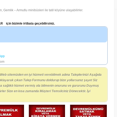
 Gemlik – Armutlu minibüsleri ile tatil köyüne ulaşabilirler.
in bizimle irtibata geçebilirsiniz.
App
com
 Web sitemizden en iyi hizmeti verebilmek adına Taleplerinizi Aşağıda
tıklayarak çıkan Talep Formunu doldurup bize yollarsanız şayet Siz
ha sağlıklı hizmet vermiş ola bilmenin onurunu ve gururunu Duymuş
kürler Size en kısa zamanda Müşteri Temsilciniz Dönecektir. İyi