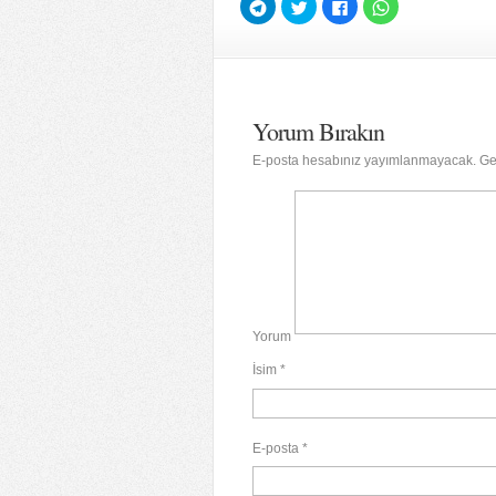
Telegram'da
Twitter
Facebook'ta
WhatsApp'ta
paylaşmak
üzerinde
paylaşmak
paylaşmak
için
paylaşmak
için
için
tıklayın
için
tıklayın
tıklayın
(Yeni
tıklayın
(Yeni
(Yeni
pencerede
(Yeni
pencerede
pencerede
açılır)
pencerede
açılır)
açılır)
açılır)
Yorum Bırakın
E-posta hesabınız yayımlanmayacak.
Ger
Yorum
İsim
*
E-posta
*