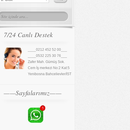
7/24 Canlı Destek
____0212 452 52 00___
____0532 225 30 76___
Zafer Mah. Gümüş Sok.
Cem İş merkezi No:2 Kat:5
Yenibosna Bahcelievler/İST
——Sayfalarımız——