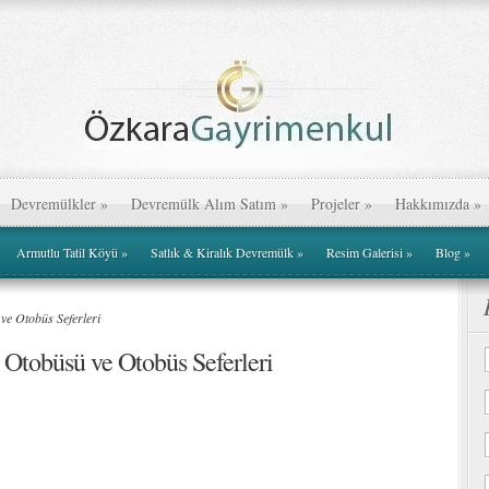
Devremülkler
»
Devremülk Alım Satım
»
Projeler
»
Hakkımızda
»
Armutlu Tatil Köyü
»
Satlık & Kiralık Devremülk
»
Resim Galerisi
»
Blog
»
ve Otobüs Seferleri
 Otobüsü ve Otobüs Seferleri