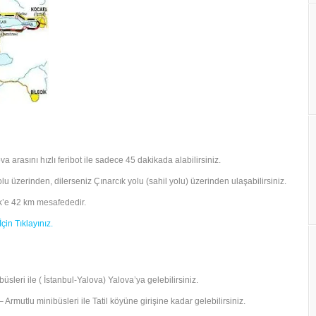
a arasını hızlı feribot ile sadece 45 dakikada alabilirsiniz.
lu üzerinden, dilerseniz Çınarcık yolu (sahil yolu) üzerinden ulaşabilirsiniz.
k’e 42 km mesafededir.
çin Tıklayınız.
üsleri ile ( İstanbul-Yalova) Yalova’ya gelebilirsiniz.
rmutlu minibüsleri ile Tatil köyüne girişine kadar gelebilirsiniz.