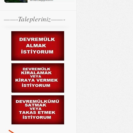
——-Talepleriniz——-