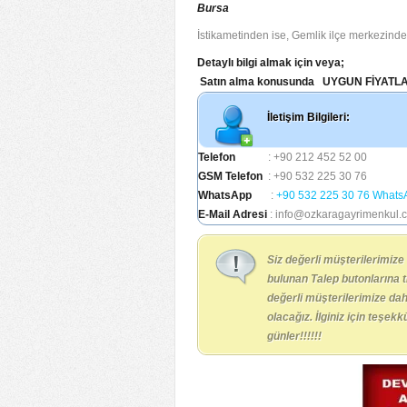
Bursa
İstikametinden ise, Gemlik ilçe merkezinden,
Detaylı bilgi almak için veya;
Satın alma konusunda UYGUN FİYATLAR iç
İletişim Bilgileri:
Telefon
: +90 212 452 52 00
GSM Telefon
: +90 532 225 30 76
WhatsApp
:
+90 532 225 30 76 Whats
E-Mail Adresi
: info@ozkaragayrimenkul.
Siz değerli müşterilerimize
bulunan Talep butonlarına 
değerli müşterilerimize da
olacağız. İlginiz için teşek
günler!!!!!!