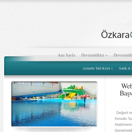
Ana Sayfa
Devremülkler
»
Devremülk
Armutlu Tatil Köyü
»
Satlık &
Web
Başv
Değerli mü
Armutlu T
Alabilmem
Gerekmekte