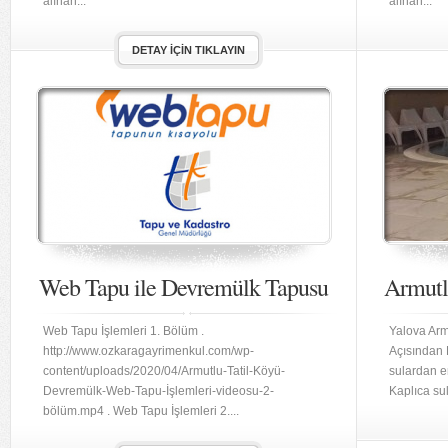
alınan...
alınan...
DETAY İÇIN TIKLAYIN
Web Tapu ile Devremülk Tapusu
Armutlu
Web Tapu İşlemleri 1. Bölüm .
Yalova Arm
http://www.ozkaragayrimenkul.com/wp-
Açısından F
content/uploads/2020/04/Armutlu-Tatil-Köyü-
sulardan e
Devremülk-Web-Tapu-İşlemleri-videosu-2-
Kaplıca sula
bölüm.mp4 . Web Tapu İşlemleri 2....