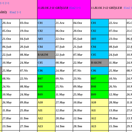
1+1 2+1
2-11 GRİŞLER
3-12 GRİŞLER
11.BLOK
85m2 1+1
11.BLOK
85m2 
GİRİŞ
85m2 1+1
20.Ara
03.Oca
C01
21.Ara
04.Oca
C01
22.Ara
05.
05.Oca
19.Oca
C02
06.Oca
20.Oca
C02
07.Oca
21.
21.Oca
04.Şub
A03
22.Oca
05.Şub
A03
23.Oca
06.
06.Şub
20.Şub
C04
07.Şub
21.Şub
C04
08.Şub
22.
22.Şub
08.Mar
BAKIM
22.Şub
07.Mar
C05
24.Şub
10.
10.Mar
24.Mar
C05
08.Mar
22.Mar
BAKIM
11.Mar
24.
25.Mar
07.Nis
C06
24.Mar
07.Nis
C06
25.Mar
08.N
08.Nis
22.Nis
B07
09.Nis
23.Nis
B07
10.Nis
24.N
24.Nis
08.May
B08
25.Nis
09.May
B08
26.Nis
10.
10.May
24.May
B09
11.May
25.May
B09
12.May
26.
26.May
09.Haz
A10
27.May
10.Haz
A10
28.May
11.
11.Haz
25.Haz
A11
12.Haz
26.Haz
A11
13.Haz
27.
27.Haz
11.Tem
A12
28.Haz
12.Tem
A12
29.Haz
13.
13.Tem
27.Tem
A13
14.Tem
28.Tem
A13
15.Tem
29.