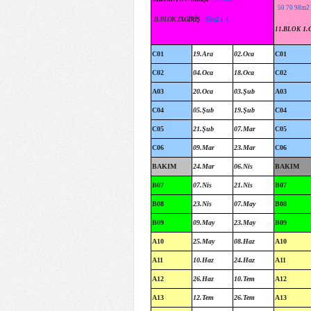
50 70 98m2 
11.BLOK
13.GİRİŞ
85m2 1+1
1.
11.BLOK
C01
19.Ara
02.Oca
C01
C02
04.Oca
18.Oca
C02
A03
20.Oca
03.Şub
A03
C04
05.Şub
19.Şub
C04
C05
21.Şub
07.Mar
C05
C06
09.Mar
23.Mar
C06
BAKIM
24.Mar
06.Nis
BAKIM
B07
07.Nis
21.Nis
B07
B08
23.Nis
07.May
B08
B09
09.May
23.May
B09
A10
25.May
08.Haz
A10
A11
10.Haz
24.Haz
A11
A12
26.Haz
10.Tem
A12
A13
12.Tem
26.Tem
A13