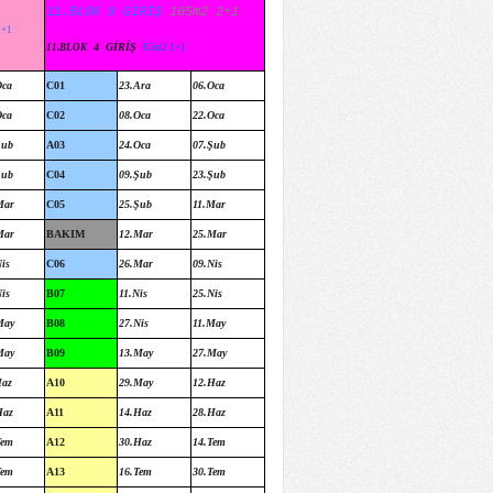
11.BLOK 9 GİRİŞ
 105m2 2+1 
1+1
4
GİRİŞ
11.BLOK
85m2 1+1
Oca
C01
23.Ara
06.Oca
Oca
C02
08.Oca
22.Oca
Şub
A03
24.Oca
07.Şub
Şub
C04
09.Şub
23.Şub
Mar
C05
25.Şub
11.Mar
Mar
BAKIM
12.Mar
25.Mar
is
C06
26.Mar
09.Nis
is
B07
11.Nis
25.Nis
May
B08
27.Nis
11.May
May
B09
13.May
27.May
Haz
A10
29.May
12.Haz
Haz
A11
14.Haz
28.Haz
Tem
A12
30.Haz
14.Tem
Tem
A13
16.Tem
30.Tem