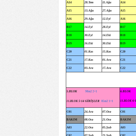
A14
28.Tem
11.Ağu
A14
A15
13.Ağu
27.Ağu
A15
A16
29.Ağu
12.Eyl
A16
B17
14.Eyl
28.Eyl
B17
B18
30.Eyl
14.Eki
B18
B19
16.Eki
30.Eki
B19
C20
01.Kas
15.Kas
C20
C21
17.Kas
01.Ara
C21
C22
03.Ara
17.Ara
C22
5.BLOK
6.BLOK
98m2 2+1
6-
5-14 GİRİŞLER
11.BLOK
11.BLOK
85m2 1+1
C01
24.Ara
07.Oca
C01
BAKIM
08.Oca
21.Oca
BAKIM
A03
22.Oca
05.Şub
A03
C02
07.Şub
21.Şub
C02