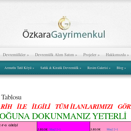
Devremülkler
»
Devremülk Alım Satım
»
Projeler
»
Hakkımızda
»
Armutlu Tatil Köyü
»
Satlık & Kiralık Devremülk
»
Resim Galerisi
»
Blog
»
 Tablosu
ARİH İLE İLGİLİ TÜM İLANLARIMIZI GÖ
 BLOĞUNA DOKUNMANIZ YETERLİ
E-F-G GİRİŞİ
2.BLOK
3.BLOK
98m2 2+1
98m2 2+1