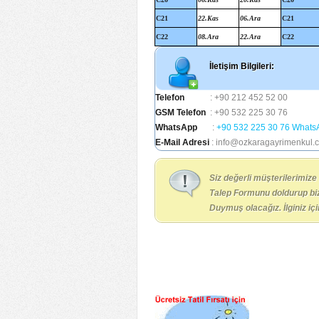
C21
22.Kas
06.Ara
C21
C22
08.Ara
22.Ara
C22
İletişim Bilgileri:
Telefon
: +90 212 452 52 00
GSM Telefon
: +90 532 225 30 76
WhatsApp
:
+90 532 225 30 76 Whats
E-Mail Adresi
: info@ozkaragayrimenkul.
Siz değerli müşterilerimize
Talep Formunu doldurup biz
Duymuş olacağız. İlginiz iç