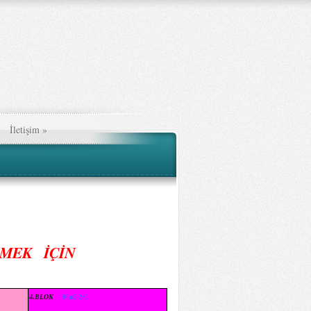
İletişim
»
RMEK İÇİN
4.BLOK
98m2 2+1