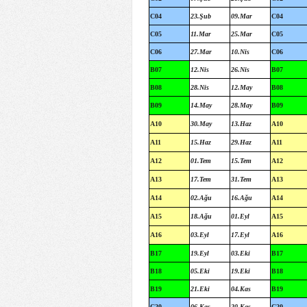
C04
23.Şub
09.Mar
C04
C05
11.Mar
25.Mar
C05
C06
27.Mar
10.Nis
C06
B07
12.Nis
26.Nis
B07
B08
28.Nis
12.May
B08
B09
14.May
28.May
B09
A10
30.May
13.Haz
A10
A11
15.Haz
29.Haz
A11
A12
01.Tem
15.Tem
A12
A13
17.Tem
31.Tem
A13
A14
02.Ağu
16.Ağu
A14
A15
18.Ağu
01.Eyl
A15
A16
03.Eyl
17.Eyl
A16
B17
19.Eyl
03.Eki
B17
B18
05.Eki
19.Eki
B18
B19
21.Eki
04.Kas
B19
C20
06.Kas
20.Kas
C20