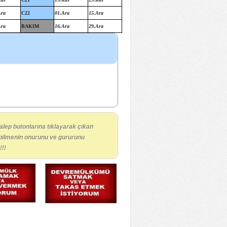
Ara
C22
01.Ara
15.Ara
Ara
BAKIM
16.Ara
29.Ara
alep butonlarına tıklayarak çıkan
a bilmenin onurunu ve gururunu
!!!