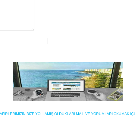
MİSAFİRLERİMİZİN BİZE YOLLAMIŞ OLDUKLARI MAİL VE YORUMLARI OKUMAK İÇ