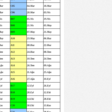
Mar
C05
04.Mar
18.Mar
Mar
C06
20.Mar
03.Nis
is
B07
05.Nis
19.Nis
is
B08
21.Nis
05.May
May
B09
07.May
21.May
May
A10
23.May
06.Haz
Haz
A11
08.Haz
22.Haz
Tem
A12
24.Haz
08.Tem
Tem
A13
10.Tem
24.Tem
Ağu
A14
26.Tem
09.Ağu
Ağu
A15
11.Ağu
25.Ağu
yl
A16
27.Ağu
10.Eyl
yl
B17
12.Eyl
26.Eyl
Eki
B18
28.Eyl
12.Eki
Eki
B19
14.Eki
28.Eki
Kas
C20
30.Eki
13.Kas
Kas
C21
15.Kas
29.Kas