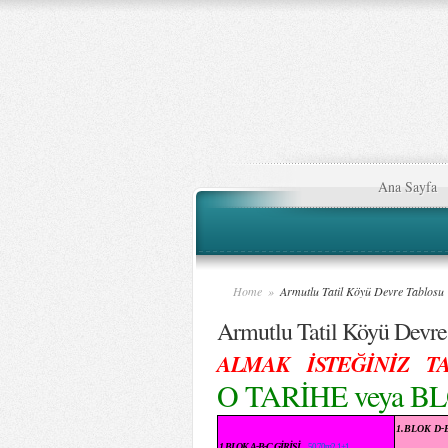
Ana Sayfa
Home
»
Armutlu Tatil Köyü Devre Tablosu
Armutlu Tatil Köyü Devre
ALMAK İSTEĞİNİZ T
O TARİHE veya
1.BLOK D-
1.BLOK A-B-C GİRİŞİ
50 70m2 1+1