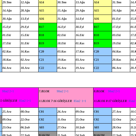
29.Tem
12.Ağu
A14
30.Tem
13.Ağu
A14
31.Tem
14.
14.Ağu
28.Ağu
A15
15.Ağu
29.Ağu
A15
16.Ağu
30.
30.Ağu
13.Eyl
A16
31.Ağu
14.Eyl
A16
01.Eyl
15.E
15.Eyl
29.Eyl
B17
16.Eyl
30.Eyl
B17
17.Eyl
01.
01.Eki
15.Eki
B18
02.Eki
16.Eki
B18
03.Eki
17.
17.Eki
31.Eki
B19
18.Eki
01.Kas
B19
19.Eki
02.
02.Kas
16.Kas
C20
03.Kas
17.Kas
C20
04.Kas
18.
18.Kas
02.Ara
C21
19.Kas
03.Ara
C21
20.Kas
04.
04.Ara
18.Ara
C22
05.Ara
19.Ara
C22
06.Ara
20.
7.BLOK
8.BLOK
98m2 2+1
98m2 2+1
98m2 2+1
15 GİRİŞLER
85m2 1+1
7-16 GİRİŞLER
8-17 GİRİŞLER
11.BLOK
85m2 1+1
11.BLOK
85m2
25.Ara
08.Oca
C01
26.Ara
09.Oca
C01
27.Ara
10.
09.Oca
22.Oca
C02
11.Oca
25.Oca
C02
12.Oca
26.
23.Oca
06.Şub
A03
27.Oca
10.Şub
A03
28.Oca
11.
08.Şub
22.Şub
BAKIM
11.Şub
24.Şub
BAKIM
12.Şub
25.