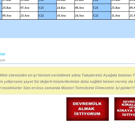
23.Kas
07.Ara
C21
24.Kas
08.Ara
C21
25.Kas
09.
09.Ara
23.Ara
C22
10.Ara
24.Ara
C22
11.Ara
25.
App
com
 Web sitemizden en iyi hizmeti verebilmek adına Taleplerinizi Aşağıda bulunan T
e yollarsanız şayet Siz değerli müşterilerimize daha sağlıklı hizmet vermiş ol
in teşekkürler Size en kısa zamanda Müşteri Temsilciniz Dönecektir. İyi günler!!!