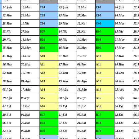
24.Şub
10.Mar
C04
25.Şub
11.Mar
C04
26.Şub
12.
12.Mar
26.Mar
C05
13.Mar
27.Mar
C05
14.Mar
28.
28.Mar
11.Nis
C06
29.Mar
12.Nis
C06
30.Mar
13.N
13.Nis
27.Nis
B07
14.Nis
28.Nis
B07
15.Nis
29.N
29.Nis
13.May
B08
30.Nis
14.May
B08
01.May
15.
15.May
29.May
B09
16.May
30.May
B09
17.May
31.
31.May
14.Haz
A10
01.Haz
15.Haz
A10
02.Haz
16.
16.Haz
30.Haz
A11
17.Haz
01.Tem
A11
18.Haz
02.
02.Tem
16.Tem
A12
03.Tem
17.Tem
A12
04.Tem
18.
18.Tem
01.Ağu
A13
19.Tem
02.Ağu
A13
20.Tem
03.
03.Ağu
17.Ağu
A14
04.Ağu
18.Ağu
A14
05.Ağu
19.
19.Ağu
02.Eyl
A15
20.Ağu
03.Eyl
A15
21.Ağu
04.E
04.Eyl
18.Eyl
A16
05.Eyl
19.Eyl
A16
06.Eyl
20.E
20.Eyl
04.Eki
B17
21.Eyl
05.Eki
B17
22.Eyl
06.
06.Eki
20.Eki
B18
07.Eki
21.Eki
B18
08.Eki
22.
22.Eki
05.Kas
B19
23.Eki
06.Kas
B19
24.Eki
07.
07.Kas
21.Kas
C20
08.Kas
22.Kas
C20
09.Kas
23.