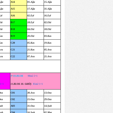
Ağu
A14
01.Ağu
15.Ağu
Ağu
A15
17.Ağu
31.Ağu
yl
A16
02.Eyl
16.Eyl
Eki
B17
18.Eyl
02.Eki
Eki
B18
04.Eki
18.Eki
Kas
B19
20.Eki
03.Kas
Kas
C20
05.Kas
19.Kas
Ara
C21
21.Kas
05.Ara
Ara
C22
07.Ara
21.Ara
9
–
10.BLOK
98m2 2+1
10. GiRİŞ
 1+1
11.BLOK
85m2 1+1
Oca
C01
30.Ara
13.Oca
Oca
C02
15.Oca
29.Oca
Şub
A03
31.Oca
14.Şub
Şub
C04
16.Şub
02.Mar