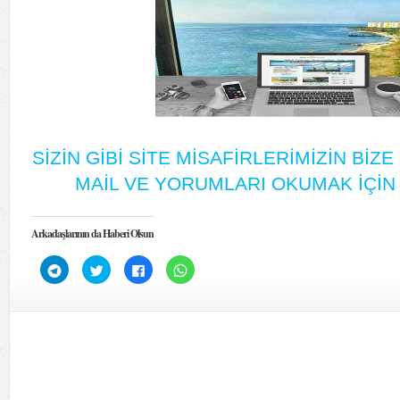
SİZİN GİBİ SİTE MİSAFİRLERİMİZİN Bİ
MAİL VE YORUMLARI OKUMAK İÇİN 
Arkadaşlarının da Haberi Olsun
Telegram'da
Twitter
Facebook'ta
WhatsApp'ta
paylaşmak
üzerinde
paylaşmak
paylaşmak
için
paylaşmak
için
için
tıklayın
için
tıklayın
tıklayın
(Yeni
tıklayın
(Yeni
(Yeni
pencerede
(Yeni
pencerede
pencerede
açılır)
pencerede
açılır)
açılır)
açılır)