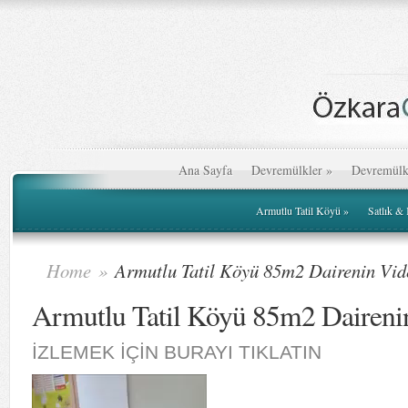
Ana Sayfa
Devremülkler
»
Devremülk
Armutlu Tatil Köyü
»
Satlık &
Home
»
Armutlu Tatil Köyü 85m2 Dairenin Vid
Armutlu Tatil Köyü 85m2 Daireni
İZLEMEK İÇİN BURAYI TIKLATIN
Video
oynatıcı