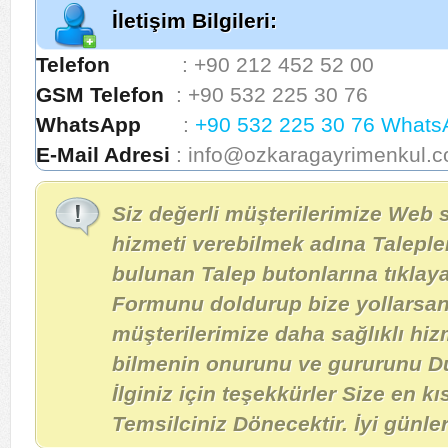
İletişim Bilgileri:
Telefon
: +90 212 452 52 00
GSM Telefon
: +90 532 225 30 76
WhatsApp
:
+90 532 225 30 76 Whats
E-Mail Adresi
: info@ozkaragayrimenkul.
Siz değerli müşterilerimize Web 
hizmeti verebilmek adına Taleple
bulunan Talep butonlarına tıklay
Formunu doldurup bize yollarsanı
müşterilerimize daha sağlıklı hiz
bilmenin onurunu ve gururunu D
İlginiz için teşekkürler Size en 
Temsilciniz Dönecektir. İyi günler!