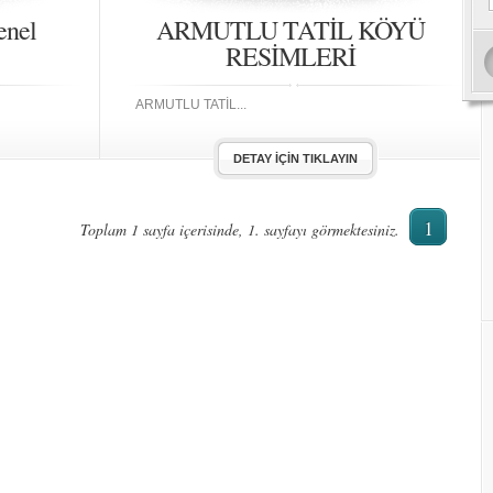
enel
ARMUTLU TATİL KÖYÜ
RESİMLERİ
ARMUTLU TATİL...
DETAY İÇIN TIKLAYIN
1
Toplam 1 sayfa içerisinde, 1. sayfayı görmektesiniz.