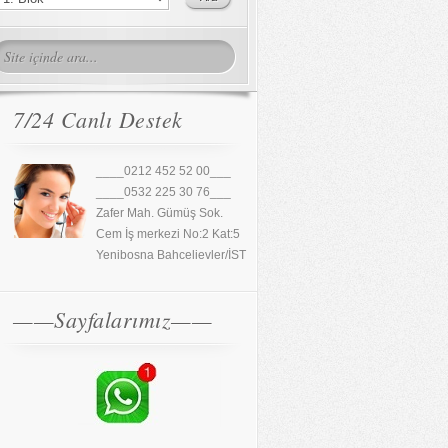
7/24 Canlı Destek
____0212 452 52 00___
____0532 225 30 76___
Zafer Mah. Gümüş Sok.
Cem İş merkezi No:2 Kat:5
Yenibosna Bahcelievler/İST
——Sayfalarımız——