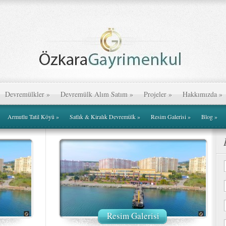
Devremülkler
»
Devremülk Alım Satım
»
Projeler
»
Hakkımızda
»
Armutlu Tatil Köyü
»
Satlık & Kiralık Devremülk
»
Resim Galerisi
»
Blog
»
Resim Galerisi