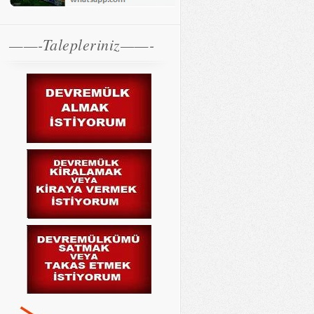
——-Talepleriniz——-