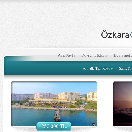
Ana Sayfa
Devremülkler
»
Devremülk
Armutlu Tatil Köyü
»
Satlık &
250.000 TL.