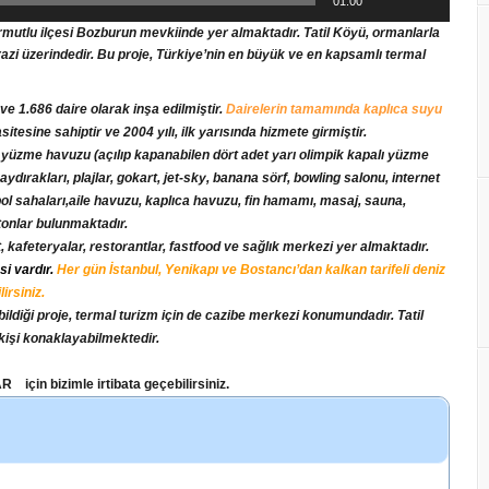
01:00
rmutlu ilçesi Bozburun mevkiinde yer almaktadır. Tatil Köyü, ormanlarla
arazi üzerindedir. Bu proje, Türkiye’nin en büyük ve en kapsamlı termal
e 1.686 daire olarak inşa edilmiştir.
Dairelerin tamamında kaplıca suyu
esine sahiptir ve 2004 yılı, ilk yarısında hizmete girmiştir.
 yüzme havuzu (açılıp kapanabilen dört adet yarı olimpik kapalı yüzme
dırakları, plajlar, gokart, jet-sky, banana sörf, bowling salonu, internet
bol sahaları,aile havuzu, kaplıca havuzu, fin hamamı, masaj, sauna,
tonlar bulunmaktadır.
, kafeteryalar, restorantlar, fastfood ve sağlık merkezi yer almaktadır.
si vardır.
Her gün İstanbul, Yenikapı ve Bostancı’dan kalkan tarifeli deniz
irsiniz.
bildiği proje, termal turizm için de cazibe merkezi konumundadır. Tatil
kişi konaklayabilmektedir.
in bizimle irtibata geçebilirsiniz.