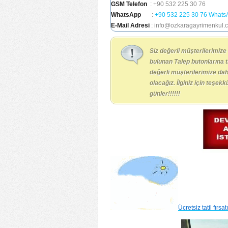
GSM Telefon
: +90 532 225 30 76
WhatsApp
:
+90 532 225 30 76 Whats
E-Mail Adresi
: info@ozkaragayrimenkul.
Siz değerli müşterilerimize
bulunan Talep butonlarına 
değerli müşterilerimize da
olacağız. İlginiz için teşek
günler!!!!!!
Ücretsiz tatil fırsat