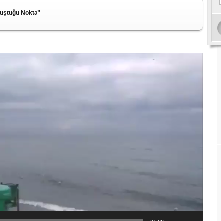
luştuğu Nokta”