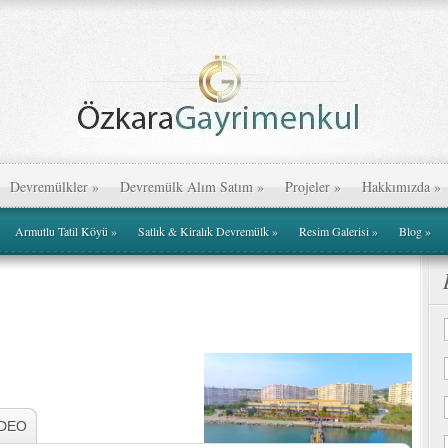
Devremülkler
»
Devremülk Alım Satım
»
Projeler
»
Hakkımızda
»
Armutlu Tatil Köyü
»
Satlık & Kiralık Devremülk
»
Resim Galerisi
»
Blog
»
İDEO