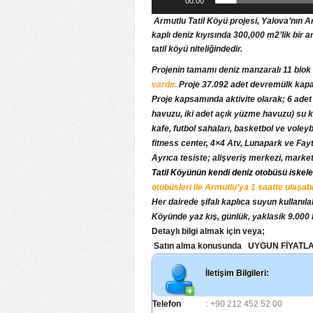
00:00
Armutlu Tatil Köyü projesi, Yalova’nın A
kaplı deniz kıyısında 300,000 m2’lik bir 
tatil köyü niteliğindedir.
Projenin tamamı deniz manzaralı 11 blok v
vardır.
Proje 37.092 adet devremülk kapasit
Proje kapsamında aktivite olarak; 6 adet
havuzu, iki adet açık yüzme havuzu) su kay
kafe, futbol sahaları, basketbol ve voley
fitness center, 4×4 Atv, Lunapark ve Fay
Ayrıca tesiste; alişveriş merkezi, market
Tatil Köyünün kendi deniz otobüsü iskele
otobüsleri ile Armutlu’ya 1 saatte ulaşabil
Her dairede şifalı kaplıca suyun kullanıla
Köyünde yaz kış, günlük, yaklasik 9.000 
Detaylı bilgi almak için veya;
Satın alma konusunda UYGUN FİYATLAR iç
İletişim Bilgileri:
Telefon
: +90 212 452 52 00