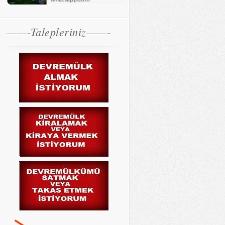
——-Talepleriniz——-