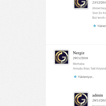
23/12/201
Ahmet bey 
Size En Kı
Bizi tercih
Yükleni
Nergiz
29/11/2016
Merhaba
Armutlu İhlas Tatil Köyünd
Yükleniyor...
admin
29/11/201