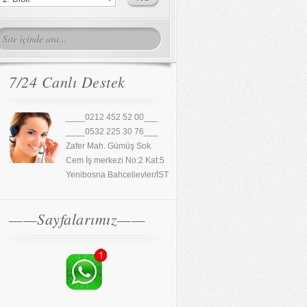
7/24 Canlı Destek
____0212 452 52 00___
____0532 225 30 76___
Zafer Mah. Gümüş Sok.
Cem İş merkezi No:2 Kat:5
Yenibosna Bahcelievler/İST
——Sayfalarımız——