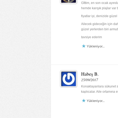
Gİttim, en son ocak ayında
hemde karışık plajlar var
fiyatlar iyi, denizide güzel
Ailecek gideceğin için da
güzel yerlerden biri armut
tavsiye ederim
Yükleniyor...
Habeş B.
25/09/2017
Konaklayanlara sükunet sa
kaplıcalar. Aile ortamına e
Yükleniyor...