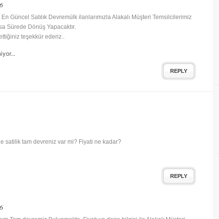
6
En Güncel Satılık Devremülk ilanlarımızla Alakalı Müşteri Temsilcilerimiz
sa Sürede Dönüş Yapacaktır.
 ettiğiniz teşekkür ederiz..
yor...
REPLY
e satilik tam devreniz var mi? Fiyati ne kadar?
REPLY
6