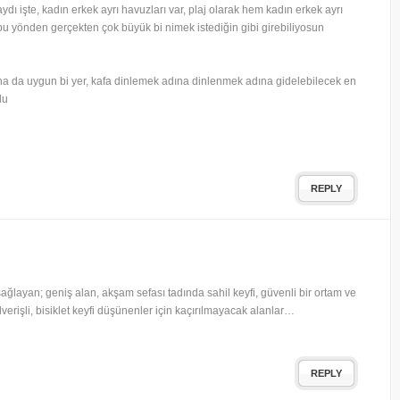
ydı işte, kadın erkek ayrı havuzları var, plaj olarak hem kadın erkek ayrı
 bu yönden gerçekten çok büyük bi nimek istediğin gibi girebiliyosun
ha da uygun bi yer, kafa dinlemek adına dinlenmek adına gidelebilecek en
lu
REPLY
ğlayan; geniş alan, akşam sefası tadında sahil keyfi, güvenli bir ortam ve
lverişli, bisiklet keyfi düşünenler için kaçırılmayacak alanlar…
REPLY