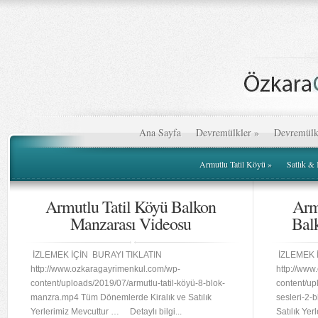
Ana Sayfa
Devremülkler
»
Devremülk
Armutlu Tatil Köyü
»
Satlık &
Armutlu Tatil Köyü Balkon
Arm
Manzarası Videosu
Bal
İZLEMEK İÇİN BURAYI TIKLATIN
İZLEMEK 
http://www.ozkaragayrimenkul.com/wp-
http://www
content/uploads/2019/07/armutlu-tatil-köyü-8-blok-
content/up
manzra.mp4 Tüm Dönemlerde Kiralık ve Satılık
sesleri-2-
Yerlerimiz Mevcuttur … Detaylı bilgi...
Satılık Ye