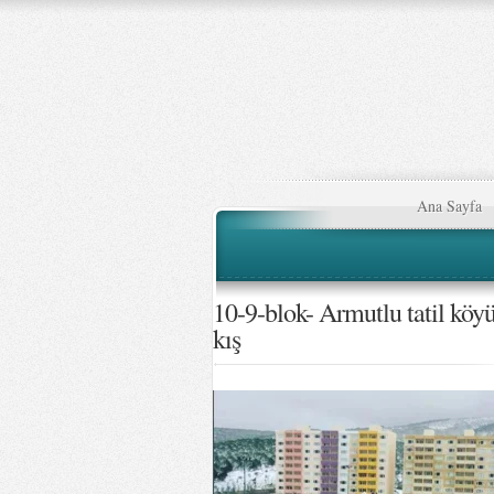
Ana Sayfa
10-9-blok- Armutlu tatil köy
kış