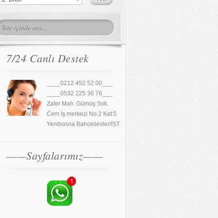
7/24 Canlı Destek
____0212 452 52 00___
____0532 225 30 76___
Zafer Mah. Gümüş Sok.
Cem İş merkezi No:2 Kat:5
Yenibosna Bahcelievler/İST
——Sayfalarımız——