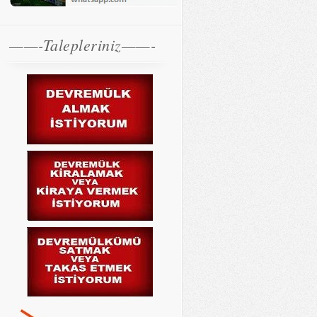
——-Talepleriniz——-