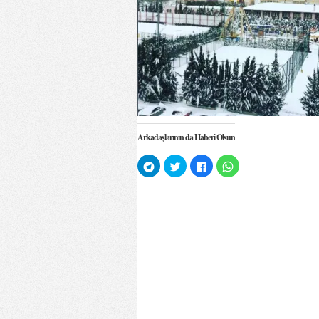
Arkadaşlarının da Haberi Olsun
Telegram'da
Twitter
Facebook'ta
WhatsApp'ta
paylaşmak
üzerinde
paylaşmak
paylaşmak
için
paylaşmak
için
için
tıklayın
için
tıklayın
tıklayın
(Yeni
tıklayın
(Yeni
(Yeni
pencerede
(Yeni
pencerede
pencerede
açılır)
pencerede
açılır)
açılır)
açılır)