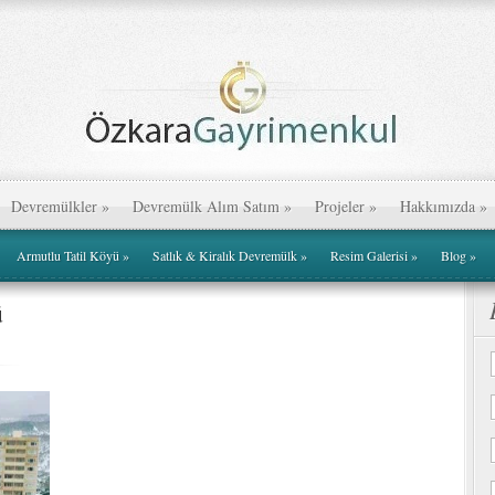
Devremülkler
»
Devremülk Alım Satım
»
Projeler
»
Hakkımızda
»
Armutlu Tatil Köyü
»
Satlık & Kiralık Devremülk
»
Resim Galerisi
»
Blog
»
ü