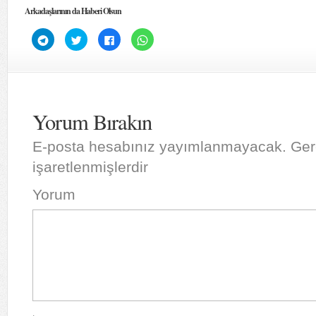
Arkadaşlarının da Haberi Olsun
Telegram'da
Twitter
Facebook'ta
WhatsApp'ta
paylaşmak
üzerinde
paylaşmak
paylaşmak
için
paylaşmak
için
için
tıklayın
için
tıklayın
tıklayın
(Yeni
tıklayın
(Yeni
(Yeni
pencerede
(Yeni
pencerede
pencerede
açılır)
pencerede
açılır)
açılır)
açılır)
Yorum Bırakın
E-posta hesabınız yayımlanmayacak.
Gere
işaretlenmişlerdir
Yorum