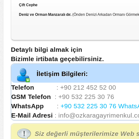
Çift Cephe
Deniz ve Orman Manzaralı dır.
(Önden Denizi Arkadan Ormanı Görmek
Detaylı bilgi almak için
Bizimle irtibata geçebilirsiniz.
İletişim Bilgileri:
Telefon
: +90 212 452 52 00
GSM Telefon
: +90 532 225 30 76
WhatsApp
:
+90 532 225 30 76 Whats
E-Mail Adresi
: info@ozkaragayrimenkul.
Siz değerli müşterilerimize Web 