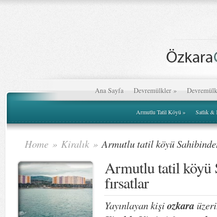
Ana Sayfa
Devremülkler
»
Devremülk
Armutlu Tatil Köyü
»
Satlık &
Home
»
Kiralık
»
Armutlu tatil köyü Sahibinden
Armutlu tatil köyü
fırsatlar
Yayınlayan kişi
ozkara
üzeri