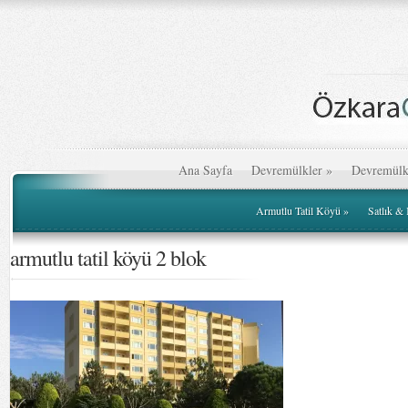
Ana Sayfa
Devremülkler
»
Devremülk
Armutlu Tatil Köyü
»
Satlık &
armutlu tatil köyü 2 blok