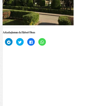
Arkadaşlarının da Haberi Olsun
Telegram'da
Twitter
Facebook'ta
WhatsApp'ta
paylaşmak
üzerinde
paylaşmak
paylaşmak
için
paylaşmak
için
için
tıklayın
için
tıklayın
tıklayın
(Yeni
tıklayın
(Yeni
(Yeni
pencerede
(Yeni
pencerede
pencerede
açılır)
pencerede
açılır)
açılır)
açılır)