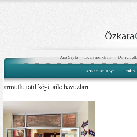
Ana Sayfa
Devremülkler
»
Devremülk
Armutlu Tatil Köyü
»
Satlık &
armutlu tatil köyü aile havuzları