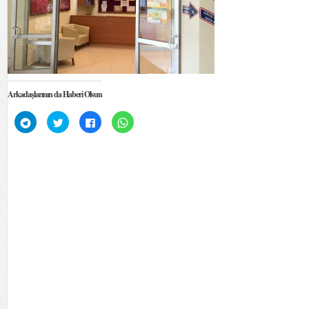
Arkadaşlarının da Haberi Olsun
Telegram'da
Twitter
Facebook'ta
WhatsApp'ta
paylaşmak
üzerinde
paylaşmak
paylaşmak
için
paylaşmak
için
için
tıklayın
için
tıklayın
tıklayın
(Yeni
tıklayın
(Yeni
(Yeni
pencerede
(Yeni
pencerede
pencerede
açılır)
pencerede
açılır)
açılır)
açılır)