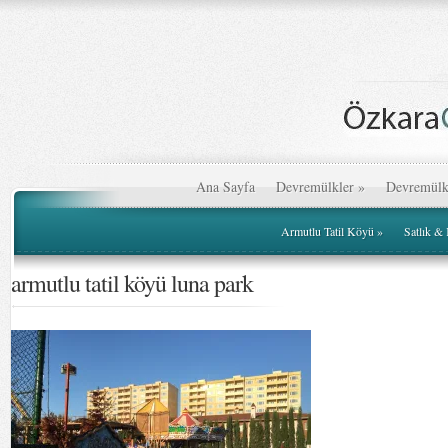
Ana Sayfa
Devremülkler
»
Devremülk
Armutlu Tatil Köyü
»
Satlık &
armutlu tatil köyü luna park