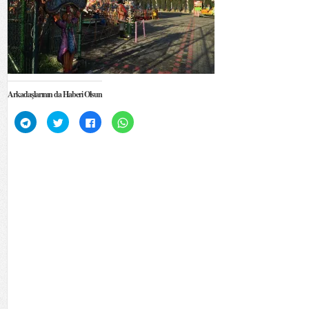
Arkadaşlarının da Haberi Olsun
Telegram'da
Twitter
Facebook'ta
WhatsApp'ta
paylaşmak
üzerinde
paylaşmak
paylaşmak
için
paylaşmak
için
için
tıklayın
için
tıklayın
tıklayın
(Yeni
tıklayın
(Yeni
(Yeni
pencerede
(Yeni
pencerede
pencerede
açılır)
pencerede
açılır)
açılır)
açılır)