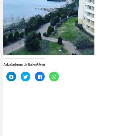
Arkadaşlarının da Haberi Olsun
Telegram'da
Twitter
Facebook'ta
WhatsApp'ta
paylaşmak
üzerinde
paylaşmak
paylaşmak
için
paylaşmak
için
için
tıklayın
için
tıklayın
tıklayın
(Yeni
tıklayın
(Yeni
(Yeni
pencerede
(Yeni
pencerede
pencerede
açılır)
pencerede
açılır)
açılır)
açılır)