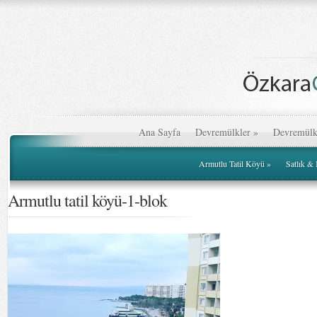
Ana Sayfa
Devremülkler
»
Devremülk
Armutlu Tatil Köyü
»
Satlık &
Armutlu tatil köyü-1-blok