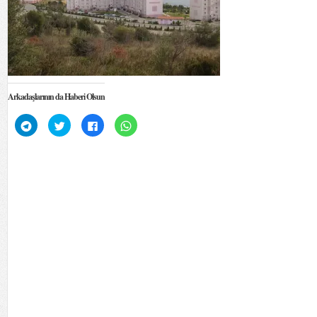
Arkadaşlarının da Haberi Olsun
Telegram'da
Twitter
Facebook'ta
WhatsApp'ta
paylaşmak
üzerinde
paylaşmak
paylaşmak
için
paylaşmak
için
için
tıklayın
için
tıklayın
tıklayın
(Yeni
tıklayın
(Yeni
(Yeni
pencerede
(Yeni
pencerede
pencerede
açılır)
pencerede
açılır)
açılır)
açılır)