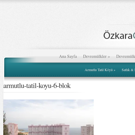
Ana Sayfa
Devremülkler
»
Devremülk
Armutlu Tatil Köyü
»
Satlık &
armutlu-tatil-koyu-6-blok