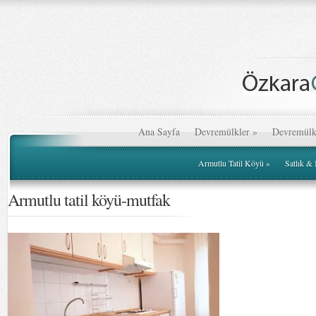
Ana Sayfa
Devremülkler
»
Devremülk
Armutlu Tatil Köyü
»
Satlık &
Armutlu tatil köyü-mutfak