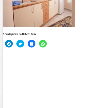
Arkadaşlarının da Haberi Olsun
Telegram'da
Twitter
Facebook'ta
WhatsApp'ta
paylaşmak
üzerinde
paylaşmak
paylaşmak
için
paylaşmak
için
için
tıklayın
için
tıklayın
tıklayın
(Yeni
tıklayın
(Yeni
(Yeni
pencerede
(Yeni
pencerede
pencerede
açılır)
pencerede
açılır)
açılır)
açılır)