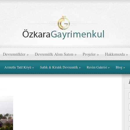
Devremülkler
»
Devremülk Alım Satım
»
Projeler
»
Hakkımızda
»
Armutlu Tatil Köyü
»
Satlık & Kiralık Devremülk
»
Resim Galerisi
»
Blog
»