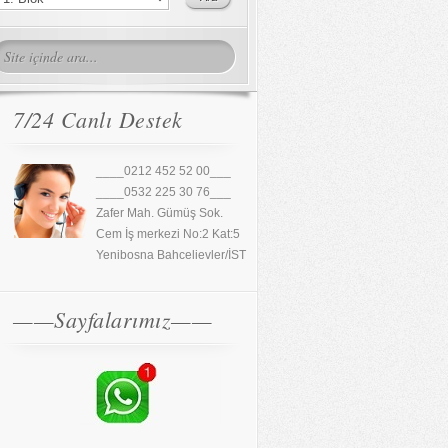
7/24 Canlı Destek
____0212 452 52 00___
____0532 225 30 76___
Zafer Mah. Gümüş Sok.
Cem İş merkezi No:2 Kat:5
Yenibosna Bahcelievler/İST
——Sayfalarımız——