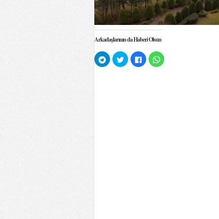
Arkadaşlarının da Haberi Olsun
Telegram'da
Twitter
Facebook'ta
WhatsApp'ta
paylaşmak
üzerinde
paylaşmak
paylaşmak
için
paylaşmak
için
için
tıklayın
için
tıklayın
tıklayın
(Yeni
tıklayın
(Yeni
(Yeni
pencerede
(Yeni
pencerede
pencerede
açılır)
pencerede
açılır)
açılır)
açılır)