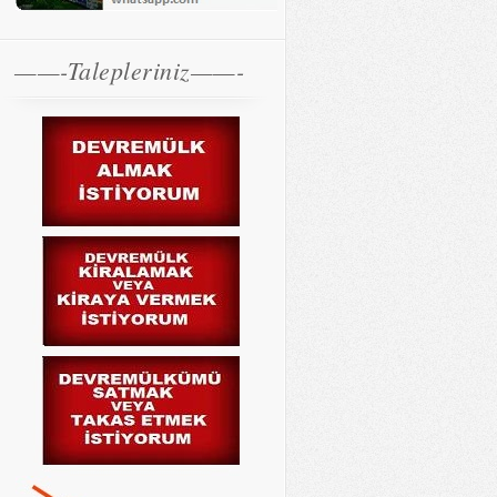
——-Talepleriniz——-