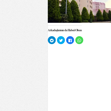
Arkadaşlarının da Haberi Olsun
Telegram'da
Twitter
Facebook'ta
WhatsApp'ta
paylaşmak
üzerinde
paylaşmak
paylaşmak
için
paylaşmak
için
için
tıklayın
için
tıklayın
tıklayın
(Yeni
tıklayın
(Yeni
(Yeni
pencerede
(Yeni
pencerede
pencerede
açılır)
pencerede
açılır)
açılır)
açılır)