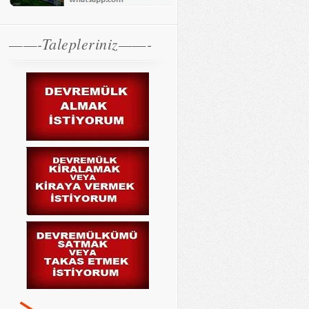
——-Talepleriniz——-