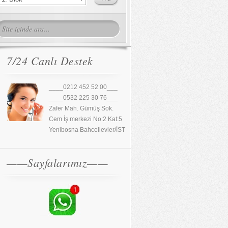
7/24 Canlı Destek
____0212 452 52 00___
____0532 225 30 76___
Zafer Mah. Gümüş Sok.
Cem İş merkezi No:2 Kat:5
Yenibosna Bahcelievler/İST
——Sayfalarımız——