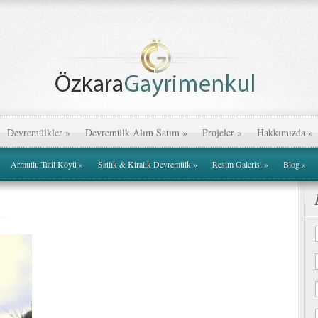
Devremülkler
»
Devremülk Alım Satım
»
Projeler
»
Hakkımızda
»
Armutlu Tatil Köyü
»
Satlık & Kiralık Devremülk
»
Resim Galerisi
»
Blog
»