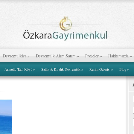
Devremülkler
»
Devremülk Alım Satım
»
Projeler
»
Hakkımızda
»
Armutlu Tatil Köyü
»
Satlık & Kiralık Devremülk
»
Resim Galerisi
»
Blog
»