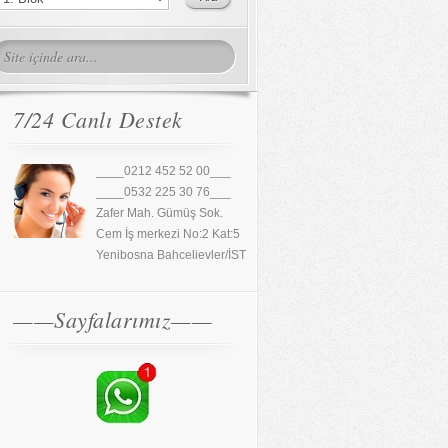
7/24 Canlı Destek
____0212 452 52 00___
____0532 225 30 76___
Zafer Mah. Gümüş Sok.
Cem İş merkezi No:2 Kat:5
Yenibosna Bahcelievler/İST
——Sayfalarımız——