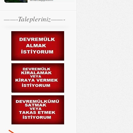
——-Talepleriniz——-