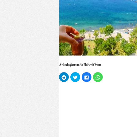
Arkadaşlarının da Haberi Olsun
Telegram'da
Twitter
Facebook'ta
WhatsApp'ta
paylaşmak
üzerinde
paylaşmak
paylaşmak
için
paylaşmak
için
için
tıklayın
için
tıklayın
tıklayın
(Yeni
tıklayın
(Yeni
(Yeni
pencerede
(Yeni
pencerede
pencerede
açılır)
pencerede
açılır)
açılır)
açılır)