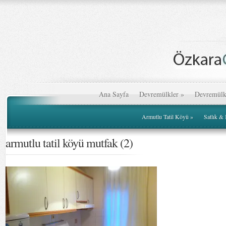
Ana Sayfa
Devremülkler
»
Devremülk
Armutlu Tatil Köyü
»
Satlık &
armutlu tatil köyü mutfak (2)