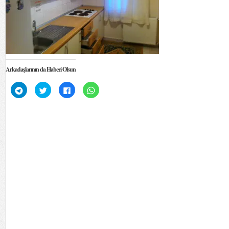
Arkadaşlarının da Haberi Olsun
Telegram'da
Twitter
Facebook'ta
WhatsApp'ta
paylaşmak
üzerinde
paylaşmak
paylaşmak
için
paylaşmak
için
için
tıklayın
için
tıklayın
tıklayın
(Yeni
tıklayın
(Yeni
(Yeni
pencerede
(Yeni
pencerede
pencerede
açılır)
pencerede
açılır)
açılır)
açılır)