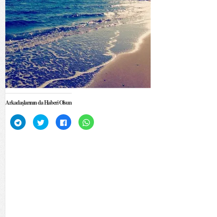
Arkadaşlarının da Haberi Olsun
Telegram'da
Twitter
Facebook'ta
WhatsApp'ta
paylaşmak
üzerinde
paylaşmak
paylaşmak
için
paylaşmak
için
için
tıklayın
için
tıklayın
tıklayın
(Yeni
tıklayın
(Yeni
(Yeni
pencerede
(Yeni
pencerede
pencerede
açılır)
pencerede
açılır)
açılır)
açılır)