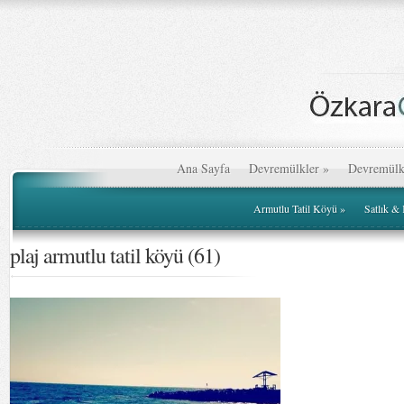
Ana Sayfa
Devremülkler
»
Devremülk
Armutlu Tatil Köyü
»
Satlık &
plaj armutlu tatil köyü (61)