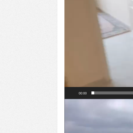
00:00
Video
oynatıcı