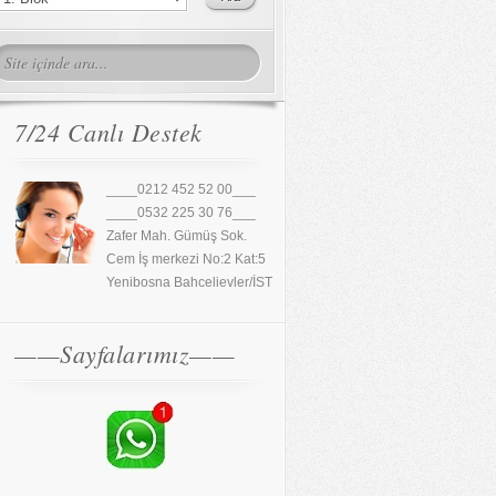
7/24 Canlı Destek
____0212 452 52 00___
____0532 225 30 76___
Zafer Mah. Gümüş Sok.
Cem İş merkezi No:2 Kat:5
Yenibosna Bahcelievler/İST
——Sayfalarımız——