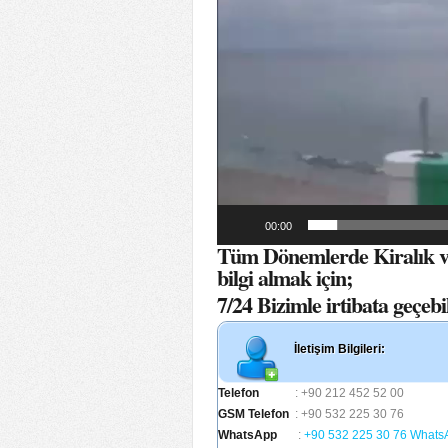
00:00
Tüm Dönemlerde Kiralık v
bilgi almak için;
7/24 Bizimle irtibata geçebil
İletişim Bilgileri:
Telefon
: +90 212 452 52 00
GSM Telefon
: +90 532 225 30 76
WhatsApp
:
+90 532 225 30 76 Whats