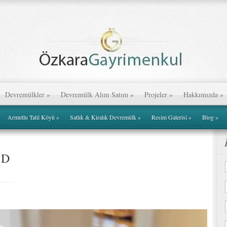
Devremülkler
»
Devremülk Alım Satım
»
Projeler
»
Hakkımızda
»
Armutlu Tatil Köyü
»
Satlık & Kiralık Devremülk
»
Resim Galerisi
»
Blog
»
 D