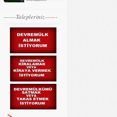
——-Talepleriniz——-