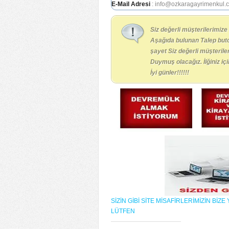
E-Mail Adresi
: info@ozkaragayrimenkul.
Siz değerli müşterilerimize
Aşağıda bulunan Talep buto
şayet Siz değerli müşteril
Duymuş olacağız. İlğiniz i
İyi günler!!!!!!
SİZİN GİBİ SİTE MİSAFİRLERİMİZİN Bİ
LÜTFEN