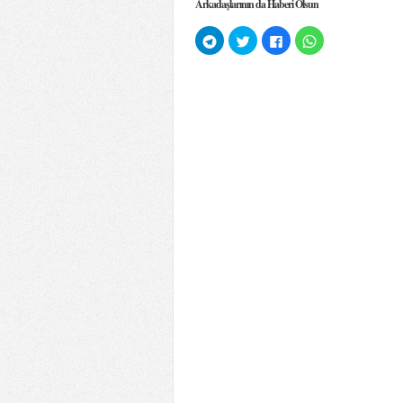
Arkadaşlarının da Haberi Olsun
Telegram'da
Twitter
Facebook'ta
WhatsApp'ta
paylaşmak
üzerinde
paylaşmak
paylaşmak
için
paylaşmak
için
için
tıklayın
için
tıklayın
tıklayın
(Yeni
tıklayın
(Yeni
(Yeni
pencerede
(Yeni
pencerede
pencerede
açılır)
pencerede
açılır)
açılır)
açılır)